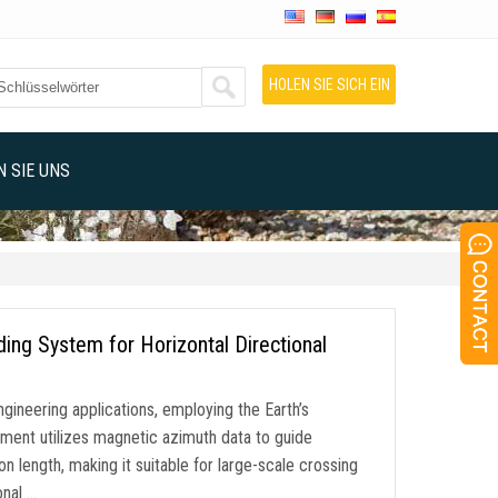
HOLEN SIE SICH EIN
ANGEBOT
 SIE UNS
ng System for Horizontal Directional
gineering applications
,
employing the Earth’s
ment utilizes magnetic azimuth data to guide
on length
,
making it suitable for large-scale crossing
onal
…