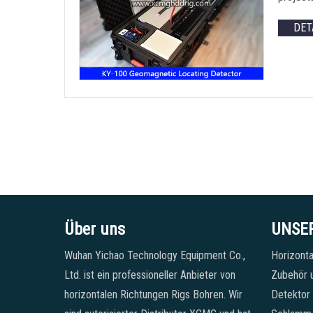
DET
Über uns
UNSE
Wuhan Yichao Technology Equipment Co.,
Horizonta
Ltd. ist ein professioneller Anbieter von
Zubehör u
horizontalen Richtungen Rigs Bohren. Wir
Detektor