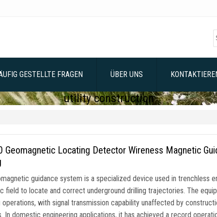
ÄUFIG GESTELLTE FRAGEN
ÜBER UNS
KONTAKTIEREN
utility construction
 Geomagnetic Locating Detector Wireness Magnetic Guidi
g
magnetic guidance system is a specialized device used in trenchless en
 field to locate and correct underground drilling trajectories
.
The equip
g operations
,
with signal transmission capability unaffected by constructi
s
.
In domestic engineering applications
,
it has achieved a record operati