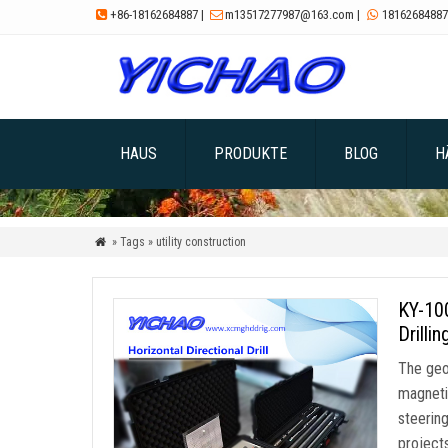
+86-18162684887
|
m13517277987@163.com
|
18162684887



HAUS
PRODUKTE
BLOG
H
» Tags » utility construction

KY-100
Drillin
The geo
magnetic
steerin
project