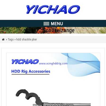
HDD Schäkelzange
» Tags » hdd shackle plier
