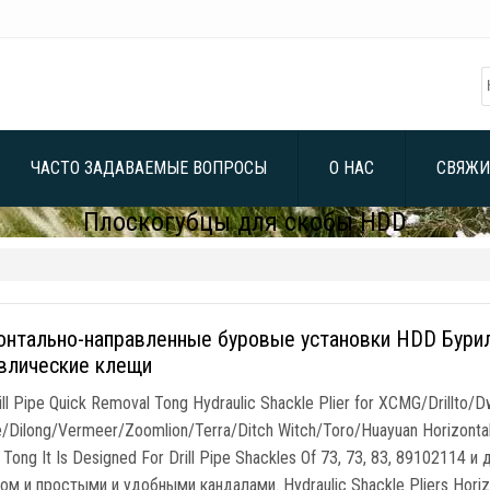
ЧАСТО ЗАДАВАЕМЫЕ ВОПРОСЫ
О НАС
СВЯЖИ
Плоскогубцы для скобы HDD
онтально-направленные буровые установки HDD Бурил
влические клещи
ll Pipe Quick Removal Tong Hydraulic Shackle Plier for XCMG/Drillto
/Dilong/Vermeer/Zoomlion/Terra/Ditch Witch/Toro/Huayuan Horizontal Dr
 Tong It Is Designed For Drill Pipe Shackles Of
73, 73, 83, 89102114 и
ом и простыми и удобными кандалами.
Hydraulic Shackle Pliers Horiz