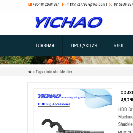
+86-18162684887
|
m13517277987@163.com
|
18162684887



ГЛАВНАЯ
ПРОДУКЦИЯ
БЛОГ
» Tags » hdd shackle plier

Гориз
Гидра
HDD Dri
Machine
Shackle
момент