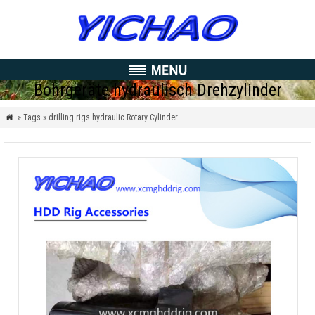
Bohrgeräte hydraulisch Drehzylinder
» Tags » drilling rigs hydraulic Rotary Cylinder
