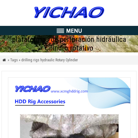
plataformas de perforación hidráulica
Cilindro rotativo
» Tags » drilling rigs hydraulic Rotary Cylinder
