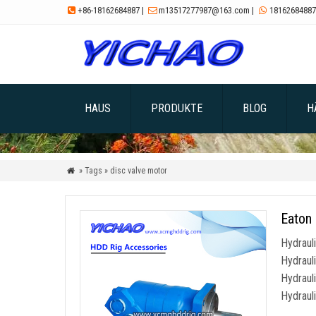
+86-18162684887
|
m13517277987@163.com
|
18162684887



HAUS
PRODUKTE
BLOG
H
» Tags » disc valve motor

Eaton
Hydraul
Hydraul
Hydraul
Hydrau