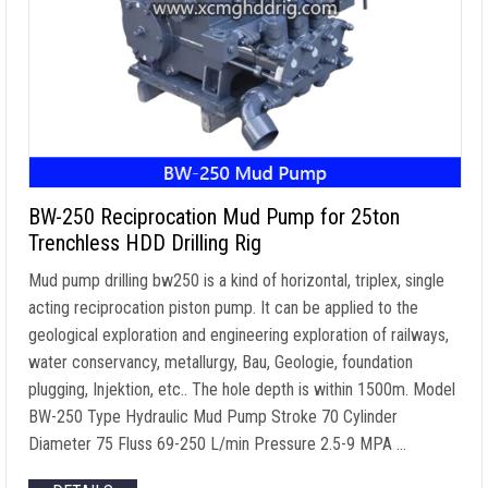
BW-250 Reciprocation Mud Pump for 25ton
Trenchless HDD Drilling Rig
Mud pump drilling bw250 is a kind of horizontal
,
triplex
,
single
acting reciprocation piston pump
.
It can be applied to the
geological exploration and engineering exploration of railways
,
water conservancy
,
metallurgy
, Bau, Geologie,
foundation
plugging
, Injektion, etc..
The hole depth is within 1500m
.
Model
BW-250 Type Hydraulic Mud Pump Stroke
70
Cylinder
Diameter
75 Fluss 69-250
L/min Pressure
2.5-9 MPA …