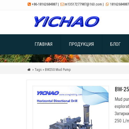
+86-18162684887
|
m13517277987@163.com
|
18162684887



ГЛАВНАЯ
ПРОДУКЦИЯ
БЛОГ
» Tags » BW250 Mud Pump

BW-25
Mud pump
explorat
Затирки,
250
L/m