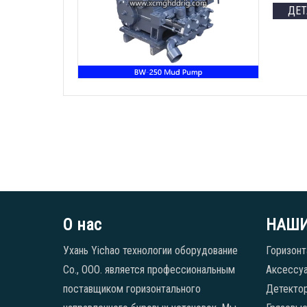
ДЕ
О нас
НАШИ
Ухань Yichao технологии оборудование
Горизонт
Co., ООО. является профессиональным
Аксессуа
поставщиком горизонтального
Детекто