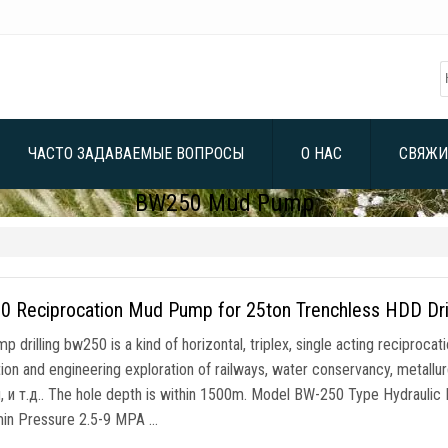
ЧАСТО ЗАДАВАЕМЫЕ ВОПРОСЫ
О НАС
СВЯЖИ
BW250 Mud Pump
0 Reciprocation Mud Pump for 25ton Trenchless HDD Dril
 drilling bw250 is a kind of horizontal
,
triplex
,
single acting reciprocat
ion and engineering exploration of railways
,
water conservancy
,
metallu
 и т.д..
The hole depth is within 1500m
.
Model BW-250 Type Hydraulic
in Pressure
2.5-9 MPA …