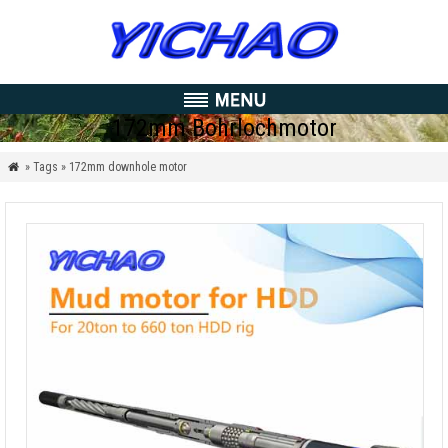
172mm Bohrlochmotor
» Tags » 172mm downhole motor
