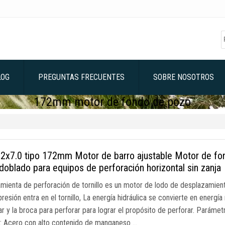
LOG
PREGUNTAS FRECUENTES
SOBRE NOSOTROS
172mm motor de fondo de pozo
x7.0 tipo 172mm Motor de barro ajustable Motor de fond
doblado para equipos de perforación horizontal sin zanja
amienta de perforación de tornillo es un motor de lodo de desplazamient
presión entra en el tornillo, La energía hidráulica se convierte en energía
rar y la broca para perforar para lograr el propósito de perforar. Pará
l: Acero con alto contenido de manganeso …