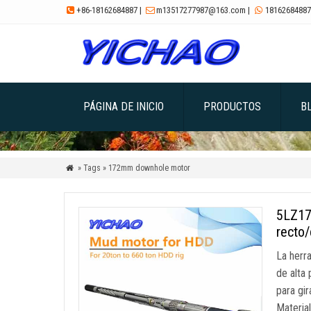
+86-18162684887
|
m13517277987@163.com
|
18162684887



PÁGINA DE INICIO
PRODUCTOS
B
» Tags » 172mm downhole motor

5LZ172
recto/
La herr
de alta 
para gi
Materia