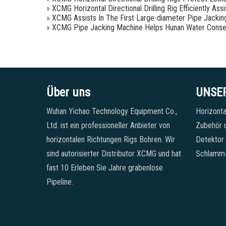
»
XCMG Horizontal Directional Drilling Rig Efficiently As
»
XCMG Assists In The First Large-diameter Pipe Jackin
»
XCMG Pipe Jacking Machine Helps Hunan Water Conse
Über uns
UNSE
Wuhan Yichao Technology Equipment Co.,
Horizonta
Ltd. ist ein professioneller Anbieter von
Zubehör u
horizontalen Richtungen Rigs Bohren. Wir
Detektor
sind autorisierter Distributor XCMG und hat
Schlamm
fast 10 Erleben Sie Jahre grabenlose
Pipeline.