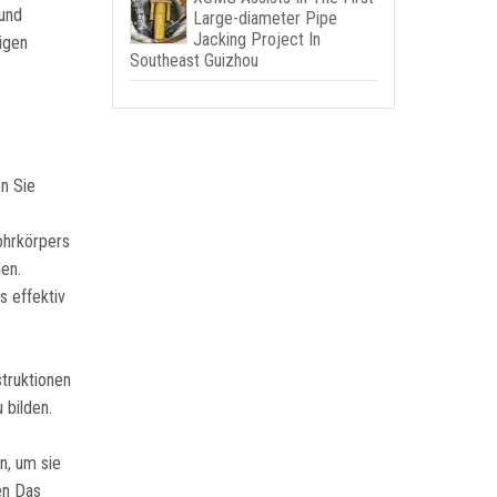
 und
Large-diameter Pipe
Jacking Project In
tigen
Southeast Guizhou
n Sie
ohrkörpers
en.
 effektiv
truktionen
 bilden.
n, um sie
en Das