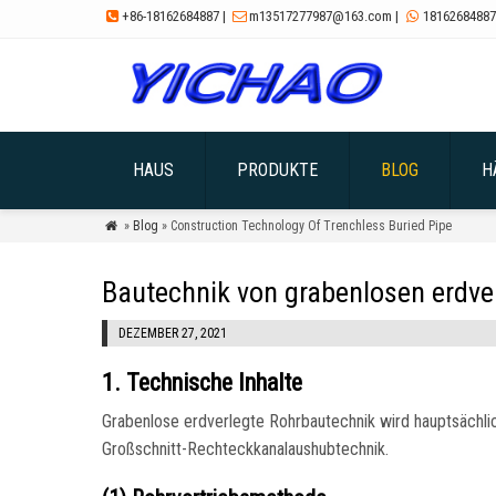
+86-18162684887
|
m13517277987@163.com
|
18162684887



HAUS
PRODUKTE
BLOG
H
»
Blog
» Construction Technology Of Trenchless Buried Pipe

Bautechnik von grabenlosen erdve
DEZEMBER 27, 2021
1. Technische Inhalte
Grabenlose erdverlegte Rohrbautechnik wird hauptsächlic
Großschnitt-Rechteckkanalaushubtechnik.