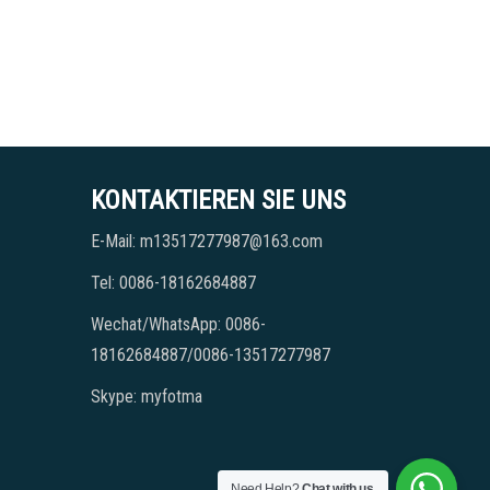
KONTAKTIEREN SIE UNS
E-Mail: m13517277987@163.com
Tel: 0086-18162684887
Wechat/WhatsApp: 0086-
18162684887/0086-13517277987
Skype: myfotma
Need Help?
Chat with us