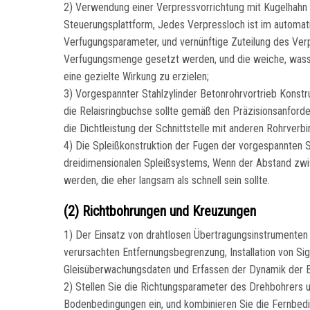
2) Verwendung einer Verpressvorrichtung mit Kugelhahn u
Steuerungsplattform, Jedes Verpressloch ist im automati
Verfugungsparameter, und vernünftige Zuteilung des Ver
Verfugungsmenge gesetzt werden, und die weiche, wasser
eine gezielte Wirkung zu erzielen;
3) Vorgespannter Stahlzylinder Betonrohrvortrieb Konstr
die Relaisringbuchse sollte gemäß den Präzisionsanford
die Dichtleistung der Schnittstelle mit anderen Rohrverb
4) Die Spleißkonstruktion der Fugen der vorgespannten 
dreidimensionalen Spleißsystems, Wenn der Abstand zwis
werden, die eher langsam als schnell sein sollte.
(2) Richtbohrungen und Kreuzungen
1) Der Einsatz von drahtlosen Übertragungsinstrumente
verursachten Entfernungsbegrenzung, Installation von S
Gleisüberwachungsdaten und Erfassen der Dynamik der B
2) Stellen Sie die Richtungsparameter des Drehbohrer
Bodenbedingungen ein, und kombinieren Sie die Fernbedie