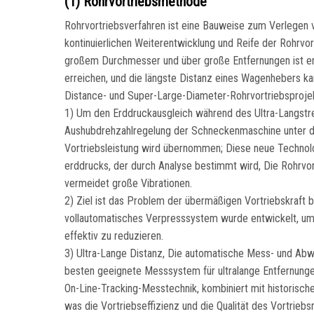
(1) Rohrvortriebsmethode
Rohrvortriebsverfahren ist eine Bauweise zum Verlege
kontinuierlichen Weiterentwicklung und Reife der Rohrvor
großem Durchmesser und über große Entfernungen ist 
erreichen, und die längste Distanz eines Wagenhebers 
Distance- und Super-Large-Diameter-Rohrvortriebsprojek
1) Um den Erddruckausgleich während des Ultra-Langstrec
Aushubdrehzahlregelung der Schneckenmaschine unter d
Vortriebsleistung wird übernommen; Diese neue Technol
erddrucks, der durch Analyse bestimmt wird, Die Rohrvo
vermeidet große Vibrationen.
2) Ziel ist das Problem der übermäßigen Vortriebskraft
vollautomatisches Verpresssystem wurde entwickelt, um 
effektiv zu reduzieren.
3) Ultra-Lange Distanz, Die automatische Mess- und Ab
besten geeignete Messsystem für ultralange Entfernun
On-Line-Tracking-Messtechnik, kombiniert mit historisc
was die Vortriebseffizienz und die Qualität des Vortriebs