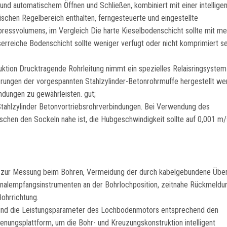
nd automatischem Öffnen und Schließen, kombiniert mit einer intellige
schen Regelbereich enthalten, ferngesteuerte und eingestellte
pressvolumens, im Vergleich Die harte Kieselbodenschicht sollte mit me
reiche Bodenschicht sollte weniger verfugt oder nicht komprimiert se
uktion Drucktragende Rohrleitung nimmt ein spezielles Relaisringsystem
erungen der vorgespannten Stahlzylinder-Betonrohrmuffe hergestellt we
indungen zu gewährleisten. gut;
Stahlzylinder Betonvortriebsrohrverbindungen. Bei Verwendung des
chen den Sockeln nahe ist, die Hubgeschwindigkeit sollte auf 0,001 m/
n zur Messung beim Bohren, Vermeidung der durch kabelgebundene Übe
ignalempfangsinstrumenten an der Bohrlochposition, zeitnahe Rückmeldu
ohrrichtung.
s und die Leistungsparameter des Lochbodenmotors entsprechend den
nungsplattform, um die Bohr- und Kreuzungskonstruktion intelligent