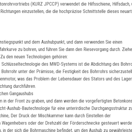
etonrohrvortriebs (KURZ JPCCP) verwendet die Hilfsschiene, Hilfsdach,
 Richtungen einzustellen, die die hochpräzise Schnittstelle dieses neuar
nstiegspunkt und dem Aushubpunkt, und dann verwenden Sie einen
fahrkurve zu bohren, und führen Sie dann den Riesevorgang durch. Ziehe
. Zu den neuen Technologien gehören:
e Schlüsseltechnologie des MWD-Systems ist die Abdichtung des Bohrr
ohrrohr unter der Prämisse, die Festigkeit des Bohrrohrs sicherzustell
enmotor, was das Problem der Lebensdauer des Stators und des Lagers
chtung durchführen.
ischen Gangaushubs
 in der Front zu graben, und dann werden die vorgefertigten Betonkons
cht-Aushub-Bautechnologie für eine unterirdische Durchgangsstruktur zu
hine, Der Druck der Mischkammer kann durch Einstellen der
en Wagenhebers oder der Drehzahl der Förderschnecke gesteuert werde
, in der sich die Bohrmaschine befindet, um den Aushub zu gewährleist