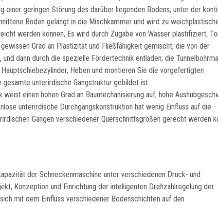
g einer geringen Störung des darüber liegenden Bodens; unter der konti
chnittene Boden gelangt in die Mischkammer und wird zu weichplastisc
weicht werden können, Es wird durch Zugabe von Wasser plastifiziert, T
ewissen Grad an Plastizität und Fließfähigkeit gemischt, die von der
und dann durch die spezielle Fördertechnik entladen; die Tunnelbohrm
Hauptschiebezylinder, Heben und montieren Sie die vorgefertigten
e gesamte unterirdische Gangstruktur gebildet ist.
ik weist einen hohen Grad an Baumechanisierung auf, hohe Aushubgeschw
nlose unterirdische Durchgangskonstruktion hat wenig Einfluss auf die
erirdischen Gängen verschiedener Querschnittsgrößen gerecht werden k
bkapazität der Schneckenmaschine unter verschiedenen Druck- und
t, Konzeption und Einrichtung der intelligenten Drehzahlregelung der
sich mit dem Einfluss verschiedener Bodenschichten auf den