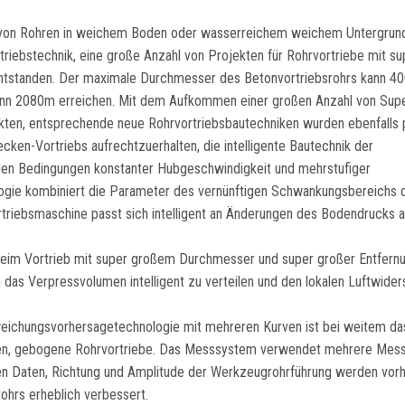
n von Rohren in weichem Boden oder wasserreichem weichem Untergrund
triebstechnik, eine große Anzahl von Projekten für Rohrvortriebe mit su
entstanden. Der maximale Durchmesser des Betonvortriebsrohrs kann 
kann 2080m erreichen. Mit dem Aufkommen einer großen Anzahl von Sup
ten, entsprechende neue Rohrvortriebsbautechniken wurden ebenfalls p
ken-Vortriebs aufrechtzuerhalten, die intelligente Bautechnik der
en Bedingungen konstanter Hubgeschwindigkeit und mehrstufiger
ogie kombiniert die Parameter des vernünftigen Schwankungsbereichs 
rtriebsmaschine passt sich intelligent an Änderungen des Bodendrucks 
 beim Vortrieb mit super großem Durchmesser und super großer Entfernu
das Verpressvolumen intelligent zu verteilen und den lokalen Luftwider
weichungsvorhersagetechnologie mit mehreren Kurven ist bei weitem d
gen, gebogene Rohrvortriebe. Das Messsystem verwendet mehrere Mes
hen Daten, Richtung und Amplitude der Werkzeugrohrführung werden vor
rohrs erheblich verbessert.