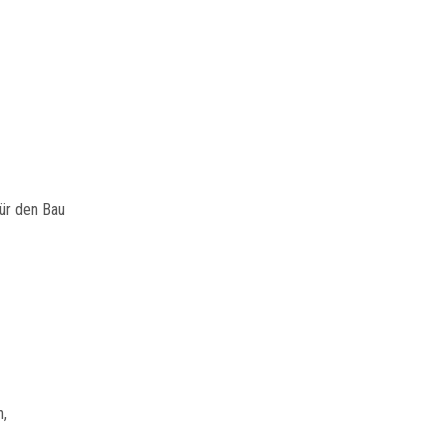
ür den Bau
n,