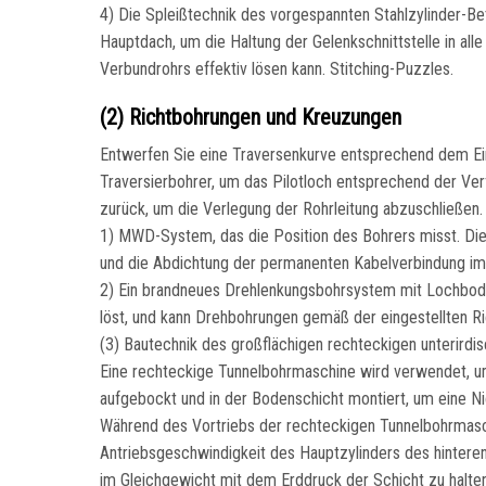
4) Die Spleißtechnik des vorgespannten Stahlzylinder-B
Hauptdach, um die Haltung der Gelenkschnittstelle in alle
Verbundrohrs effektiv lösen kann. Stitching-Puzzles.
(2) Richtbohrungen und Kreuzungen
Entwerfen Sie eine Traversenkurve entsprechend dem Ei
Traversierbohrer, um das Pilotloch entsprechend der Ver
zurück, um die Verlegung der Rohrleitung abzuschließen
1) MWD-System, das die Position des Bohrers misst. Di
und die Abdichtung der permanenten Kabelverbindung im B
2) Ein brandneues Drehlenkungsbohrsystem mit Lochbod
löst, und kann Drehbohrungen gemäß der eingestellten Ri
(3) Bautechnik des großflächigen rechteckigen unterird
Eine rechteckige Tunnelbohrmaschine wird verwendet, um
aufgebockt und in der Bodenschicht montiert, um eine Ni
Während des Vortriebs der rechteckigen Tunnelbohrmasc
Antriebsgeschwindigkeit des Hauptzylinders des hinter
im Gleichgewicht mit dem Erddruck der Schicht zu halten