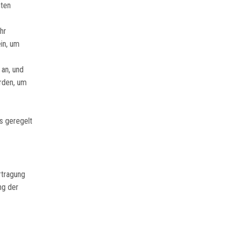
nten
hr
in, um
 an, und
rden, um
s geregelt
rtragung
ng der