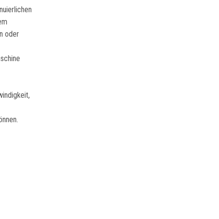
nuierlichen
hem
on oder
aschine
indigkeit,
önnen.