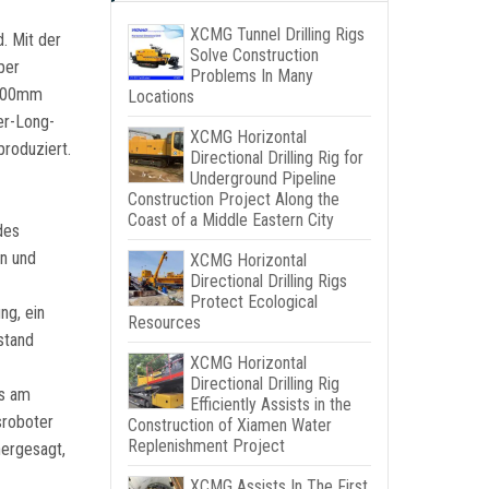
XCMG Tunnel Drilling Rigs
. Mit der
Solve Construction
per
Problems In Many
4000mm
Locations
er-Long-
XCMG Horizontal
roduziert.
Directional Drilling Rig for
Underground Pipeline
Construction Project Along the
Coast of a Middle Eastern City
des
an und
XCMG Horizontal
Directional Drilling Rigs
Protect Ecological
ng, ein
Resources
stand
XCMG Horizontal
Directional Drilling Rig
as am
Efficiently Assists in the
sroboter
Construction of Xiamen Water
Replenishment Project
hergesagt,
XCMG Assists In The First