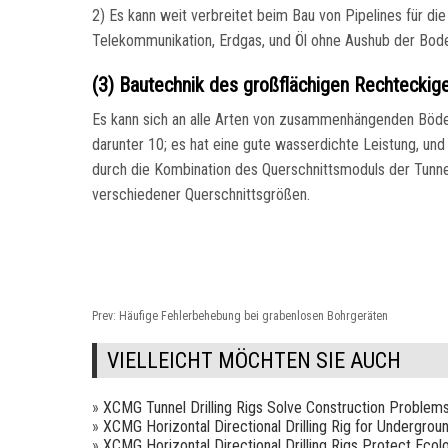
2) Es kann weit verbreitet beim Bau von Pipelines für d
Telekommunikation, Erdgas, und Öl ohne Aushub der Bod
(3) Bautechnik des großflächigen Rechteckig
Es kann sich an alle Arten von zusammenhängenden Böde
darunter 10; es hat eine gute wasserdichte Leistung, un
durch die Kombination des Querschnittsmoduls der Tunne
verschiedener Querschnittsgrößen.
Prev:
Häufige Fehlerbehebung bei grabenlosen Bohrgeräten
VIELLEICHT MÖCHTEN SIE AUCH
»
XCMG Tunnel Drilling Rigs Solve Construction Problem
»
XCMG Horizontal Directional Drilling Rig for Undergrou
»
XCMG Horizontal Directional Drilling Rigs Protect Ecol