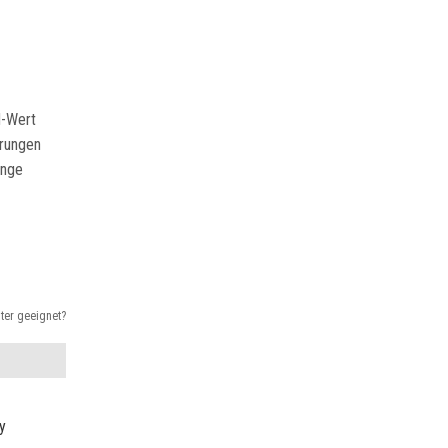
N-Wert
erungen
änge
nter geeignet?
y