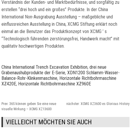
Verständnis der Kunden- und Marktbedürfnisse, und sorgfältig zu
erstellen “drei hoch und ein großes” Produkte. In der China
International Non-Ausgrabung Ausstellung – maßgebliche und
einflussreichen Ausstellung in China, XCMG Stiftung erklärt noch
einmal an die Benutzer das Produktkonzept von XCMG ’ s
“Technologisch führenden zerstörungsfrei, Handwerk macht” mit
qualitativ hochwertigen Produkten.
China International Trench Excavation Exhibition
,
drei neue
Grabenaushubprodukte der E-Serie
,
XDN1200 Schlamm-Wasser-
Balance-Rohr-Klinkenmaschine
,
Horizontale Richtbohrmaschine
XZ420E
,
Horizontale Richtbohrmaschine XZ960E
Prev:
36S können geben Sie eine neue
nächster:
XCMG XZ3600 es Glorious History
visuelle Wirkung – XCMG XZ13600
VIELLEICHT MÖCHTEN SIE AUCH