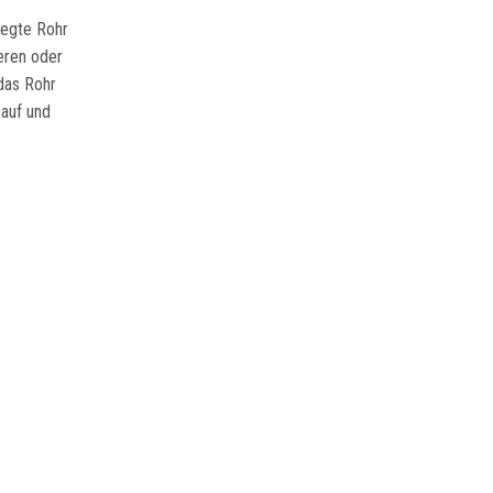
legte Rohr
eren oder
das Rohr
 auf und