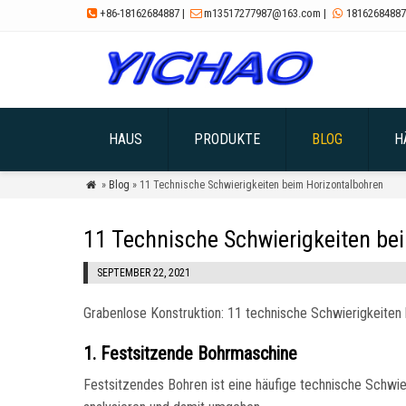
+86-18162684887
|
m13517277987@163.com
|
18162684887



HAUS
PRODUKTE
BLOG
H
»
Blog
» 11 Technische Schwierigkeiten beim Horizontalbohren

11 Technische Schwierigkeiten be
SEPTEMBER 22, 2021
Grabenlose Konstruktion: 11 technische Schwierigkeiten
1. Festsitzende Bohrmaschine
Festsitzendes Bohren ist eine häufige technische Schwi