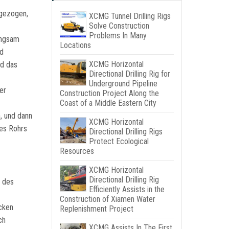
kgezogen,
XCMG Tunnel Drilling Rigs
Solve Construction
Problems In Many
angsam
Locations
nd
XCMG Horizontal
rd das
Directional Drilling Rig for
Underground Pipeline
er
Construction Project Along the
Coast of a Middle Eastern City
, und dann
XCMG Horizontal
es Rohrs
Directional Drilling Rigs
Protect Ecological
Resources
XCMG Horizontal
Directional Drilling Rig
n des
Efficiently Assists in the
Construction of Xiamen Water
cken
Replenishment Project
ch
XCMG Assists In The First