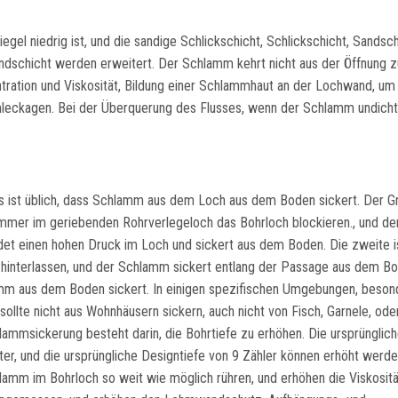
gel niedrig ist, und die sandige Schlickschicht, Schlickschicht, Sandsch
dschicht werden erweitert. Der Schlamm kehrt nicht aus der Öffnung z
ation und Viskosität, Bildung einer Schlammhaut an der Lochwand, um 
mleckagen. Bei der Überquerung des Flusses, wenn der Schlamm undicht 
 ist üblich, dass Schlamm aus dem Loch aus dem Boden sickert. Der Gr
ümmer im geriebenden Rohrverlegeloch das Bohrloch blockieren., und d
et einen hohen Druck im Loch und sickert aus dem Boden. Die zweite i
m hinterlassen, und der Schlamm sickert entlang der Passage aus dem Bo
amm aus dem Boden sickert. In einigen spezifischen Umgebungen, beson
lte nicht aus Wohnhäusern sickern, auch nicht von Fisch, Garnele, ode
mmsickerung besteht darin, die Bohrtiefe zu erhöhen. Die ursprünglic
er, und die ursprüngliche Designtiefe von 9 Zähler können erhöht werde
lamm im Bohrloch so weit wie möglich rühren, und erhöhen die Viskositä