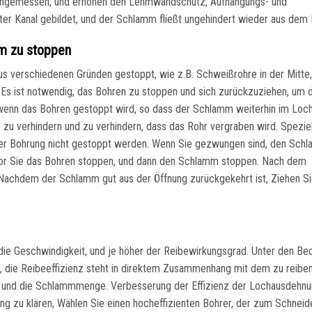
 angemessen, und erhöhen den Lehmwandschutz, Aufhängungs- und
ter Kanal gebildet, und der Schlamm fließt ungehindert wieder aus dem 
mm zu stoppen
us verschiedenen Gründen gestoppt, wie z.B. Schweißrohre in der Mitte
. Es ist notwendig, das Bohren zu stoppen und sich zurückzuziehen, um 
enn das Bohren gestoppt wird, so dass der Schlamm weiterhin im Loch z
zu verhindern und zu verhindern, dass das Rohr vergraben wird. Speziel
ter Bohrung nicht gestoppt werden. Wenn Sie gezwungen sind, den Sch
vor Sie das Bohren stoppen, und dann den Schlamm stoppen. Nach dem
achdem der Schlamm gut aus der Öffnung zurückgekehrt ist, Ziehen Si
die Geschwindigkeit, und je höher der Reibewirkungsgrad. Unter den Be
 die Reibeeffizienz steht in direktem Zusammenhang mit dem zu reibe
s und die Schlammmenge. Verbesserung der Effizienz der Lochausdehnun
 zu klären, Wählen Sie einen hocheffizienten Bohrer, der zum Schneid