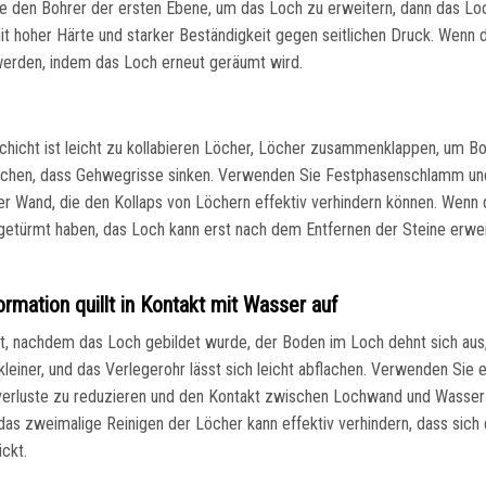
ie den Bohrer der ersten Ebene, um das Loch zu erweitern, dann das L
t hoher Härte und starker Beständigkeit gegen seitlichen Druck. Wenn 
 werden, indem das Loch erneut geräumt wird.
chicht ist leicht zu kollabieren Löcher, Löcher zusammenklappen, um Bo
rsachen, dass Gehwegrisse sinken. Verwenden Sie Festphasenschlamm un
 Wand, die den Kollaps von Löchern effektiv verhindern können. Wenn
fgetürmt haben, das Loch kann erst nach dem Entfernen der Steine erwei
rmation quillt in Kontakt mit Wasser auf
ht, nachdem das Loch gebildet wurde, der Boden im Loch dehnt sich aus
iner, und das Verlegerohr lässt sich leicht abflachen. Verwenden Sie 
verluste zu reduzieren und den Kontakt zwischen Lochwand und Wasser
as zweimalige Reinigen der Löcher kann effektiv verhindern, dass sich 
ckt.