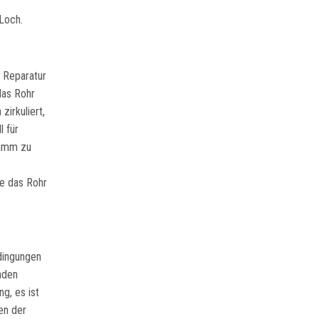
Loch.
, Reparatur
das Rohr
irkuliert,
l für
lamm zu
e das Rohr
dingungen
nden
g, es ist
en der