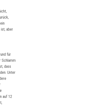
icht,
urück,
ein
ist, aber
und für
er Schlamm
st, dass
den. Unter
dere
r
he
n auf 12
t,