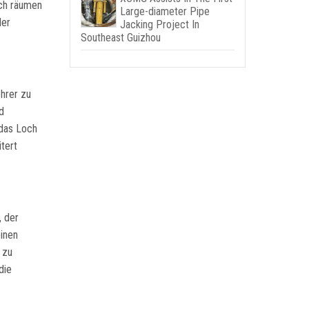
och räumen
Large-diameter Pipe
der
Jacking Project In
Southeast Guizhou
hrer zu
d
 das Loch
tert
, der
einen
 zu
die