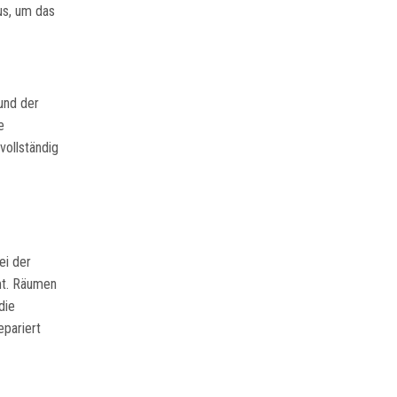
us, um das
und der
e
ollständig
ei der
mt. Räumen
die
epariert