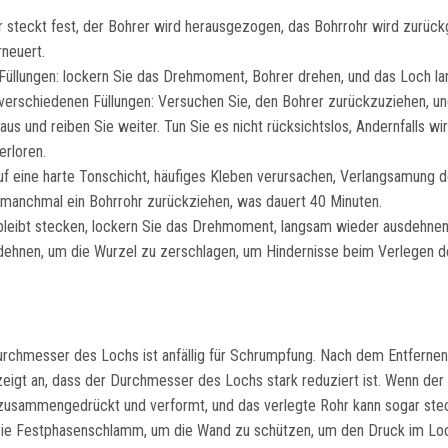
hrer steckt fest, der Bohrer wird herausgezogen, das Bohrrohr wird zurüc
rneuert.
n Füllungen: lockern Sie das Drehmoment, Bohrer drehen, und das Loch l
 verschiedenen Füllungen: Versuchen Sie, den Bohrer zurückzuziehen, u
s und reiben Sie weiter. Tun Sie es nicht rücksichtslos, Andernfalls wi
rloren.
auf eine harte Tonschicht, häufiges Kleben verursachen, Verlangsamung d
anchmal ein Bohrrohr zurückziehen, was dauert 40 Minuten.
 bleibt stecken, lockern Sie das Drehmoment, langsam wieder ausdehnen
ehnen, um die Wurzel zu zerschlagen, um Hindernisse beim Verlegen d
urchmesser des Lochs ist anfällig für Schrumpfung. Nach dem Entferne
zeigt an, dass der Durchmesser des Lochs stark reduziert ist. Wenn der
d zusammengedrückt und verformt, und das verlegte Rohr kann sogar ste
 Sie Festphasenschlamm, um die Wand zu schützen, um den Druck im Lo