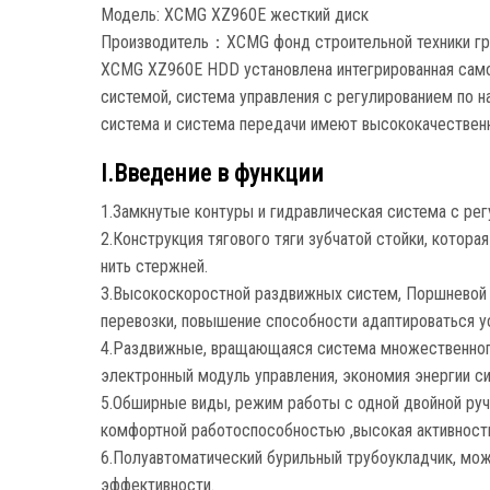
Модель: XCMG XZ960E жесткий диск
Производитель：XCMG фонд строительной техники гру
XCMG XZ960E HDD установлена интегрированная само
системой, система управления с регулированием по н
система и система передачи имеют высококачествен
I.Введение в функции
1.Замкнутые контуры и гидравлическая система с рег
2.Конструкция тягового тяги зубчатой стойки, котор
нить стержней.
3.Высокоскоростной раздвижных систем, Поршневой 
перевозки, повышение способности адаптироваться у
4.Раздвижные, вращающаяся система множественного
электронный модуль управления, экономия энергии с
5.Обширные виды, режим работы с одной двойной р
комфортной работоспособностью ,высокая активность
6.Полуавтоматический бурильный трубоукладчик, мож
эффективности.