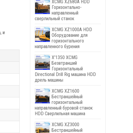
XCMG XZ680A HDD
Горизонтально-
направленный
сверлильный станок
XCMG XZ1000A HDD
, и
Оборудование для
горизонтального
направленного бурения
X'1350 XCMG
Безвтранший
Горизонтальный
Directional Drill Rig машина HDD
дрель машины
XCMG XZ1600
Бестраншейный
горизонтальный
направленный буровой станок
HDD Сверлильная машина
XCMG XZ3000
Бестраншейный