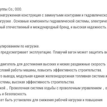
ппы Co.; ООО.
нагруженная конструкция с замкнутыми контурами и гидравлическ
агрузке . Основные компоненты гидравлической системы, электрич
ный отечественный и международный бренд, и высокая надежность.
улированием по нагрузке.
ая предусматривает эксплуатацию. Плавучий вагон может защитить 
двигатель для достижения высоких и низких раздвижные скорость
словий работы машины, повысить эффективность строительства.
 вывода, модульная единая железнодорожная топливная система 
истемы, высокая эффективность строительства.
учкой，Проволочная система ходьбы с проволочным управлением，
 и безопасность.
ет быть установлен для снижения рабочей нагрузки и повышения