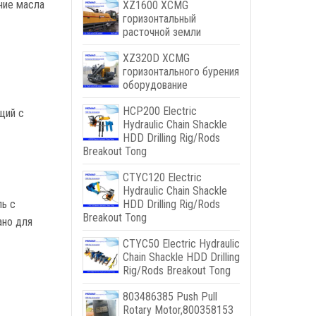
ние масла
XZ1600 XCMG
горизонтальный
расточной земли
XZ320D XCMG
горизонтального бурения
оборудование
HCP200 Electric
щий с
Hydraulic Chain Shackle
HDD Drilling Rig/Rods
Breakout Tong
CTYC120 Electric
Hydraulic Chain Shackle
HDD Drilling Rig/Rods
ль с
Breakout Tong
ано для
CTYC50 Electric Hydraulic
Chain Shackle HDD Drilling
Rig/Rods Breakout Tong
803486385
Push Pull
Rotary Motor
,800358153