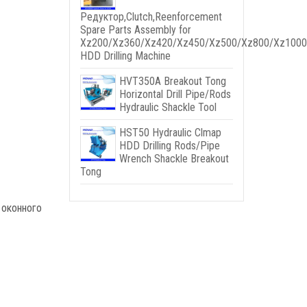
Редуктор,
Clutch
,
Reenforcement
Spare Parts Assembly for
Xz200/Xz360/Xz420/Xz450/Xz500/Xz800/Xz1000
HDD Drilling Machine
HVT350A Breakout Tong
Horizontal Drill Pipe/Rods
Hydraulic Shackle Tool
HST50 Hydraulic Clmap
HDD Drilling Rods/Pipe
Wrench Shackle Breakout
Tong
 оконного