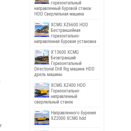
горизонтальный
направленный буровой станок
HDD Сверлильная машина
XCMG XZ6600 HDD
Бестраншейная
горизонтально-
направленная буровая установка
X'13600 XCMG
Безвтранший
Горизонтальный
Directional Drill Rig машина HDD
дрель машины
.
XCMG XZ400 HDD
Горизонтально-
направленный
сверлильный станок
Направленного бурения
XZ2000 XCMG hdd
т