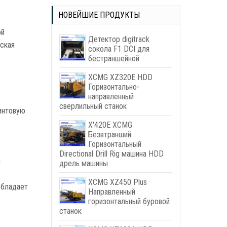
НОВЕЙШИЕ ПРОДУКТЫ
ой
Детектор digitrack
еская
сокола F1 DCI для
бестраншейной
XCMG XZ320E HDD
Горизонтально-
направленный
сверлильный станок
винтовую
X'420E XCMG
Безвтранший
Горизонтальный
Directional Drill Rig машина HDD
и
дрель машины
XCMG XZ450 Plus
обладает
Направленный
горизонтальный буровой
станок