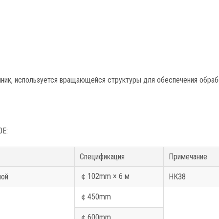
ник, используется вращающейся структуры для обеспечения обраб
0E:
Спецификация
Примечание
￠102mm × 6 м
ной
НК38
￠450mm
￠600mm