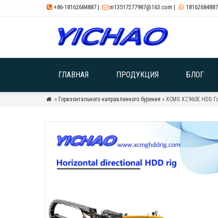
+86-18162684887
|
m13517277987@163.com
|
18162684887



ГЛАВНАЯ
ПРОДУКЦИЯ
БЛОГ
»
Горизонтального направленного бурения
» XCMG XZ960E HDD Г
