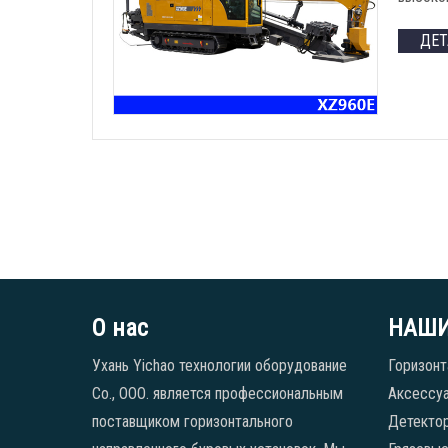
ДЕ
О нас
НАШИ
Ухань Yichao технологии оборудование
Горизонт
Co., ООО. является профессиональным
Аксессуа
поставщиком горизонтального
Детекто