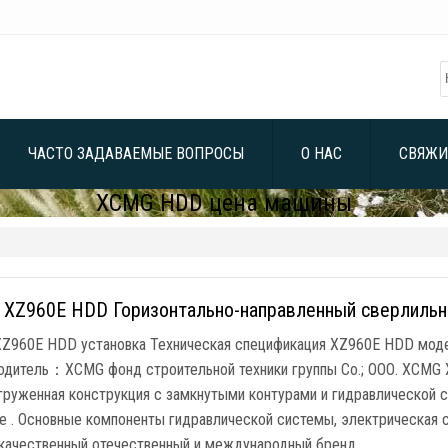
ЧАСТО ЗАДАВАЕМЫЕ ВОПРОСЫ
О НАС
СВЯЖИ
XCMG HDD цена машины
XZ960E HDD Горизонтально-направленный сверлильн
Z960E HDD установка Техническая спецификация XZ960E HDD моде
одитель：XCMG фонд строительной техники группы Co.; ООО. XCMG 
груженная конструкция с замкнутыми контурами и гидравлической с
ке . Основные компоненты гидравлической системы, электрическая 
качественный отечественный и международный бренд, …