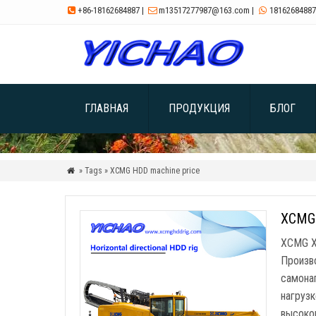
+86-18162684887
|
m13517277987@163.com
|
18162684887



ГЛАВНАЯ
ПРОДУКЦИЯ
БЛОГ
» Tags » XCMG HDD machine price

XCMG 
XCMG X
Произв
самона
нагруз
высоко