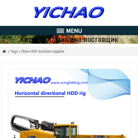
Китай HDD машина поставщик
» Tags » China HDD machine supplier
