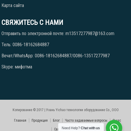
Карта сайта
СВЯЖИТЕСЬ С НАМИ
Отправить по электронной почте: m13517277987@163.com
Тель: 0086-18162684887
Вечат/WhatsApp: 0086-18162684887/0086-13517277987
Skype: мифотма
Копирование © 2017 | Ухань Yichao технологии оборудование Co., ООО
Главная
Продукция
Блог
Часто задаваемые вопросы
О нас
Need Help?
Chat with us
Свяжитесь с нами