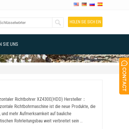
HOLEN SIE SICH EIN
ANGEBOT
 SIE UNS
zontaler Richtbohrer XZ430E(HDD) Hersteller：
ontale Richtbohrmaschine ist die neue Produkte, die
n, und mehr Aufmerksamkeit auf bauliche
ischen Rohrleitungsbau weit verbreitet sein …