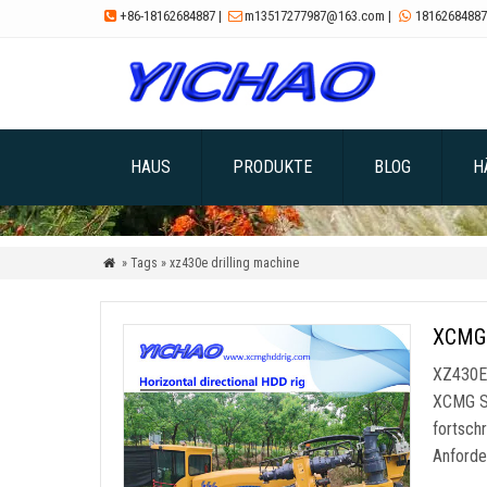
+86-18162684887
|
m13517277987@163.com
|
18162684887



HAUS
PRODUKTE
BLOG
H
» Tags » xz430e drilling machine

XCMG 
XZ430E 
XCMG St
fortsch
Anforde