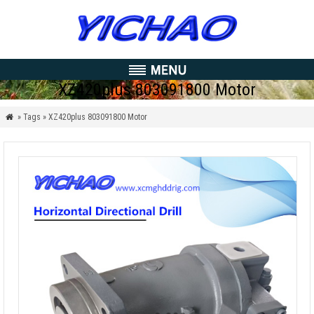
XZ420plus
803091800 Motor
» Tags » XZ420plus
803091800 Motor
