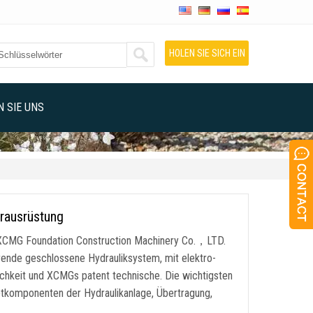
HOLEN SIE SICH EIN
ANGEBOT
 SIE UNS
rausrüstung
XCMG Foundation Construction Machinery Co.，LTD.
ende geschlossene Hydrauliksystem, mit elektro-
lichkeit und XCMGs patent technische. Die wichtigsten
uptkomponenten der Hydraulikanlage, Übertragung,