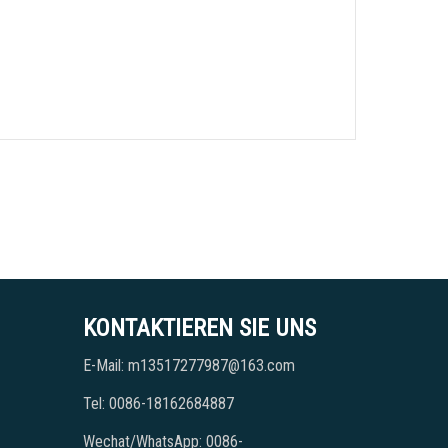
KONTAKTIEREN SIE UNS
E-Mail: m13517277987@163.com
Tel: 0086-18162684887
Wechat/WhatsApp: 0086-