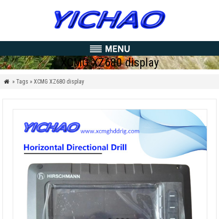
XCMG XZ680 display
» Tags » XCMG XZ680 display
