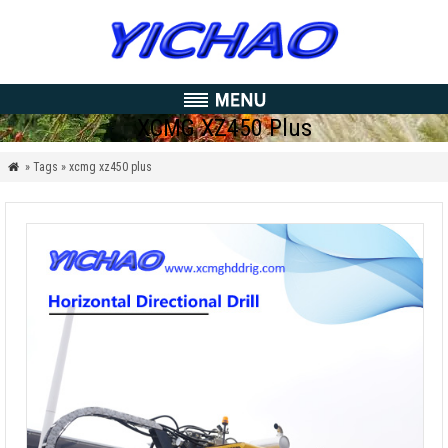
XCMG XZ450 Plus
» Tags » xcmg xz450 plus
