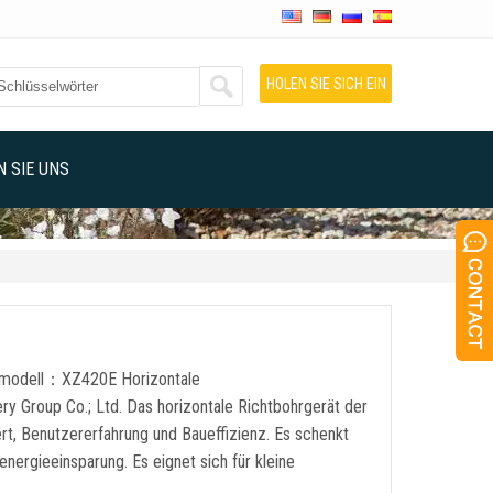
HOLEN SIE SICH EIN
ANGEBOT
 SIE UNS
ktmodell：XZ420E Horizontale
 Group Co.; Ltd. Das horizontale Richtbohrgerät der
ert, Benutzererfahrung und Baueffizienz. Es schenkt
rgieeinsparung. Es eignet sich für kleine