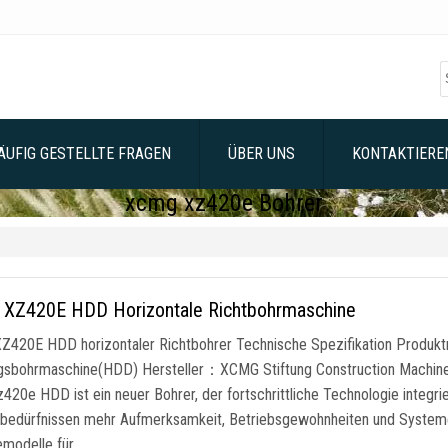
ÄUFIG GESTELLTE FRAGEN
ÜBER UNS
KONTAKTIEREN
xcmg xz420e Bohrer
XZ420E HDD Horizontale Richtbohrmaschine
420E HDD horizontaler Richtbohrer Technische Spezifikation Produ
gsbohrmaschine(HDD) Hersteller：XCMG Stiftung Construction Machinery
z420e HDD ist ein neuer Bohrer, der fortschrittliche Technologie integri
bedürfnissen mehr Aufmerksamkeit, Betriebsgewohnheiten und Systemene
modelle für …