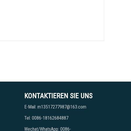
KONTAKTIEREN SIE UNS
E-Mail: m13517277987@163.com
Tel: 0086-18162684887
Wechat/WhatsApp: 0086-