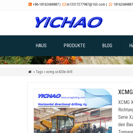
+86-18162684887
|
m13517277987@163.com
|
18162684887



HAUS
PRODUKTE
BLOG
H
» Tags » xcmg xz420e drill

XCMG 
XCMG XZ
Richtun
Serie X
den Bau
Tonnage