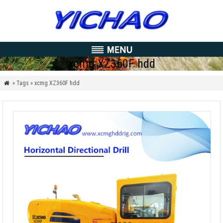
xcmg XZ360F hdd
» Tags » xcmg XZ360F hdd
