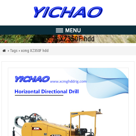
xcmg XZ350F hdd
» Tags » xcmg XZ350F hdd
