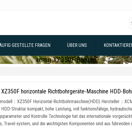
ÄUFIG GESTELLTE FRAGEN
ÜBER UNS
KONTAKTIEREN
xcmg XZ350F Bohren
XZ350F horizontale Richtbohrgeräte-Maschine HDD-Boh
modell：XZ350F Horizontal-Richtbohrmaschine(HDD) Hersteller：XCMG S
HDD-Struktur kompakt, hohe Leistung, voll funktionsfähige, hydraulisch
gsparameter und Kontrolle Technologie hat das internationale vorgerück
, Travel-system, und die wichtigsten Komponenten sind aus führenden in