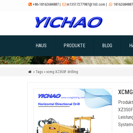
+86-18162684887
|
m13517277987@163.com
|
18162684887



HAUS
PRODUKTE
BLOG
H
» Tags » xcmg XZ350F drilling

XCMG 
Produkt
XZ350F 
Leistun
Systeme