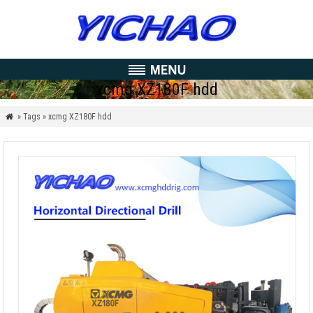
xcmg XZ180F hdd
» Tags » xcmg XZ180F hdd
