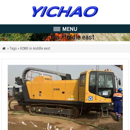
XCMG in middle east
» Tags » XCMG in middle east
