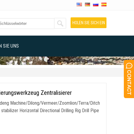
HOLEN SIE SICH EIN
ANGEBOT
 SIE UNS
ierungswerkzeug Zentralisierer
Goodeng Machine/Dilong/Vermeer/Zoomlion/Terra/Ditch
stabilizer Horizontal Directional Drilling Rig Drill Pipe