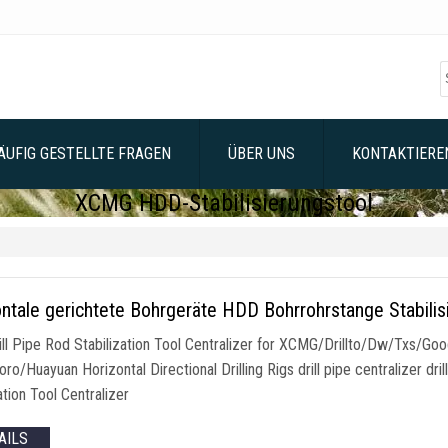
ÄUFIG GESTELLTE FRAGEN
ÜBER UNS
KONTAKTIEREN
XCMG HDD-Stabilisierungstool
ntale gerichtete Bohrgeräte HDD Bohrrohrstange Stabilis
ll Pipe Rod Stabilization Tool Centralizer for XCMG/Drillto/Dw/Txs/
ro/Huayuan Horizontal Directional Drilling Rigs drill pipe centralizer drill 
ation Tool Centralizer
AILS