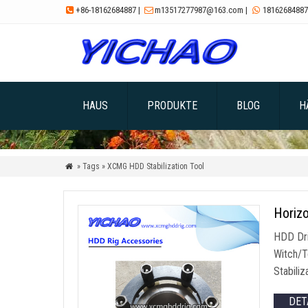
+86-18162684887
|
m13517277987@163.com
|
18162684887



HAUS
PRODUKTE
BLOG
H
» Tags » XCMG HDD Stabilization Tool

Horizo
HDD Dri
Witch/To
Stabiliz
DET