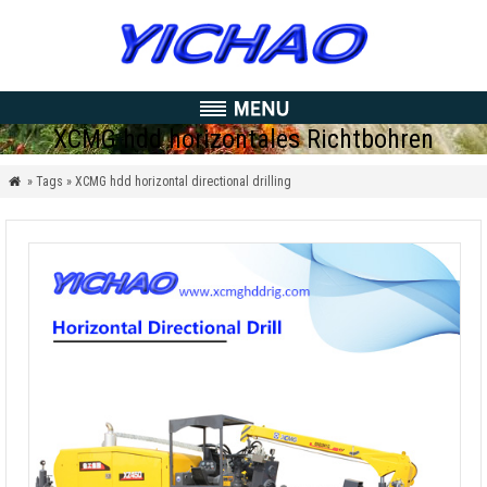
XCMG hdd horizontales Richtbohren
» Tags » XCMG hdd horizontal directional drilling
