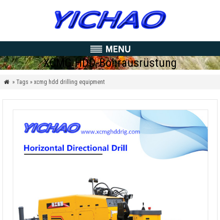
XCMG HDD-Bohrausrüstung
» Tags » xcmg hdd drilling equipment
