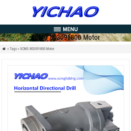
XCMG 803091800 Motor
» Tags » XCMG
803091800 Motor
