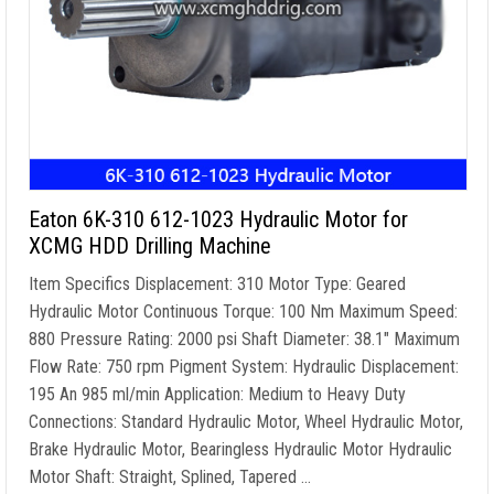
Eaton 6K-310
612-1023
Hydraulic Motor for
XCMG HDD Drilling Machine
Item Specifics Displacement
: 310
Motor Type
:
Geared
Hydraulic Motor Continuous Torque
: 100
Nm Maximum Speed
:
880
Pressure Rating
: 2000
psi Shaft Diameter
: 38.1″
Maximum
Flow Rate
: 750
rpm Pigment System
:
Hydraulic Displacement
:
195 An 985
ml/min Application
:
Medium to Heavy Duty
Connections
:
Standard Hydraulic Motor
,
Wheel Hydraulic Motor
,
Brake Hydraulic Motor
,
Bearingless Hydraulic Motor Hydraulic
Motor Shaft
:
Straight
,
Splined
,
Tapered
…