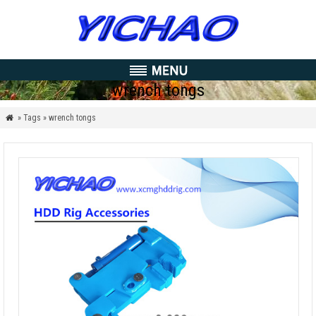
wrench tongs
» Tags » wrench tongs
