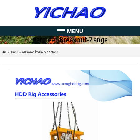
Vermeer Breakout-Zange
» Tags » vermeer breakout tongs
