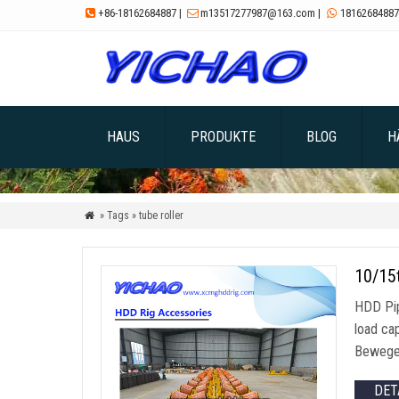
+86-18162684887
|
m13517277987@163.com
|
18162684887



HAUS
PRODUKTE
BLOG
H
» Tags » tube roller

10/15
HDD Pip
load ca
Bewegen
DET