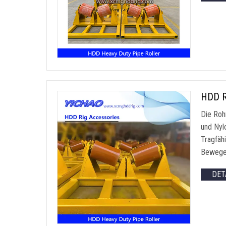
HDD R
Die Roh
und Nyl
Tragfäh
Bewegen
DET