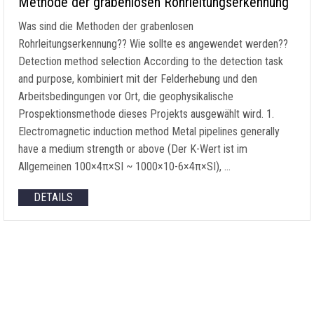
Methode der grabenlosen Rohrleitungserkennung
Was sind die Methoden der grabenlosen
Rohrleitungserkennung?? Wie sollte es angewendet werden??
Detection method selection According to the detection task
and purpose
, kombiniert mit der Felderhebung und den
Arbeitsbedingungen vor Ort, die geophysikalische
Prospektionsmethode dieses Projekts ausgewählt wird. 1.
Electromagnetic induction method Metal pipelines generally
have a medium strength or above
(Der K-Wert ist im
Allgemeinen 100×4π×SI ~ 1000×10-6×4π×SI), …
DETAILS