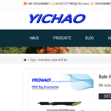
+86-18162684887
|
m13517277987@163.com
|
18162684887



HAUS
PRODUKTE
BLOG
H
» Tags » trenchless pilot drill bit

Rohr-P
Wir kön
DET