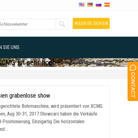
HOLEN SIE SICH EIN
ANGEBOT
 SIE UNS
XCMG ist sehr hoch
sien grabenlose show
l gerichtete Bohrmaschine, wird präsentiert von XCMG
sien, Aug 30-31, 2017.Showcars haben die Verkäufe
Positionierung, Einzigartig Die horizontalen
und …