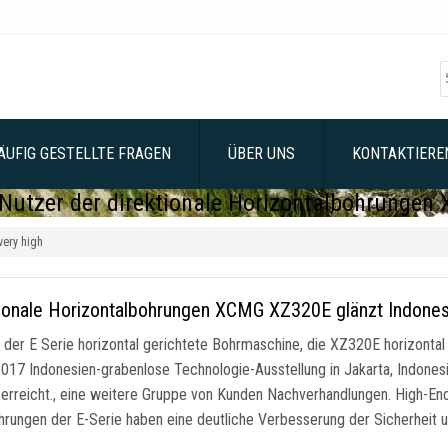
ÄUFIG GESTELLTE FRAGEN
ÜBER UNS
KONTAKTIEREN
 Nutzer der direktionale Horizontalbohrungen 
very high
tionale Horizontalbohrungen XCMG XZ320E glänzt Indone
 der E Serie horizontal gerichtete Bohrmaschine, die XZ320E horizonta
2017 Indonesien-grabenlose Technologie-Ausstellung in Jakarta, Indone
 erreicht., eine weitere Gruppe von Kunden Nachverhandlungen. High-End-
hrungen der E-Serie haben eine deutliche Verbesserung der Sicherheit 