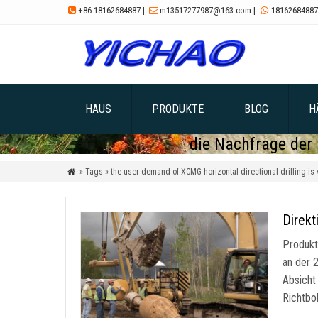
+86-18162684887
|
m13517277987@163.com
|
18162684887



HAUS
PRODUKTE
BLOG
H
die Nachfrage der
» Tags » the user demand of XCMG horizontal directional drilling is 

Direk
Produkt
an der 
Absicht
Richtbo