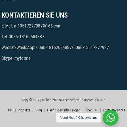
KONTAKTIEREN SIE UNS
E-Mail: m13517277987@163.com
Tel: 0086-18162684887
Wechat/WhatsApp: 0086-18162684887/0086-13517277987
Skype: myfotma
Copy © 2017 | Wuhan Yichao Technology Equipment Co., Ltd
Haus
Produkte
Blog
Häufig gestellte Fragen
Über uns
Kontaktieren Sie
Need Help?
Chat with us
uns