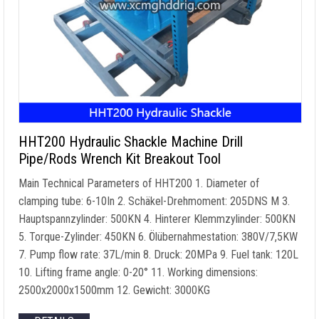
HHT200 Hydraulic Shackle Machine Drill
Pipe/Rods Wrench Kit Breakout Tool
Main Technical Parameters of HHT200
1.
Diameter of
clamping tube
: 6-10In 2. Schäkel-Drehmoment: 205DNS M 3.
Hauptspannzylinder: 500KN 4. Hinterer Klemmzylinder: 500KN
5. Torque-Zylinder: 450KN 6. Ölübernahmestation: 380V/7,5KW
7.
Pump flow rate
: 37L/min 8. Druck: 20MPa 9.
Fuel tank
: 120L
10.
Lifting frame angle
: 0-20° 11.
Working dimensions
:
2500
x2000x1500mm
12. Gewicht: 3000KG