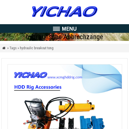
hydraulische Abbrechzange
» Tags » hydraulic breakout tong
