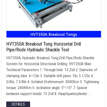
HVT350A Breakout Tong Horizontal Drill
Pipe/Rods Hydraulic Shackle Tool
HVT350A Hydraulic Breakout Tong
,
Drill Pipe/Rods Shackle
System for Horizontal Directional Drilling
.
HVT350A Main
Technical Parameters
1.
Through hole
: 13 Zoll 2.
Diameter of
clamping tube
: 6
~12in
3.
Suitable drill pipes
: 5In; 5 1/2In; 6
5/8In; 7 5/8In 4. Schäkel-Drehmoment: 350KN.m 5.
Tightening
torque
: 240KN.m 6.
Inclination angle
: 5
°~15°
7.
Spacer
between support heads
: 13 Zoll 8. Hauptspannzylinder: …
DETAILS