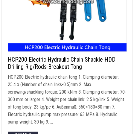
HCP200 Electric Hydraulic Chain Shackle HDD
Drilling Rig/Rods Breakout Tong
HCP200 Electric hydraulic chain tong
1.
Clamping diameter
:
25.4 x (
Number of chain links
-0.5)mm 2. Max.
screwing/shackling torque
: 200 kN.m 3.
Clamping diameter
: 70-
300
mm or larger
4.
Weight per chain link
: 2.5
kg/link
5.
Weight
of tong body
: 23
kg/pc
6. Außenmaß: 560×180
×80 mm
7.
Electric hydraulic pump max.pressure
: 63 MPa 8.
Hydraulic
pump weight
: 30 kg 9. …