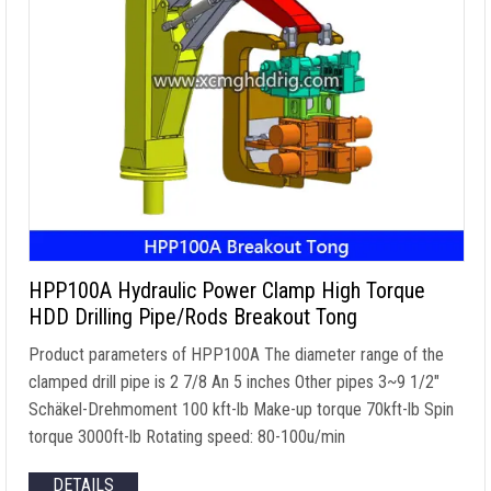
HPP100A Hydraulic Power Clamp High Torque
HDD Drilling Pipe/Rods Breakout Tong
Product parameters of HPP100A The diameter range of the
clamped drill pipe is
2 7/8 An 5
inches Other pipes 3~9 1/2
″
Schäkel-Drehmoment 100
kft-lb Make-up torque 70kft-lb Spin
torque 3000ft-lb Rotating speed
: 80-100u/min
DETAILS