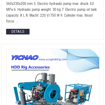
560
x230x200 mm
5.
Electric hydraulic pump max
. druck: 63
MPa 6.
Hydraulic pump weight
: 30 kg 7.
Electric pump oil tank
capacity
: 8 L 8. Macht: 220
V/750 W
9.
Cylinder max
.
thrust
force
: …
DETAILS