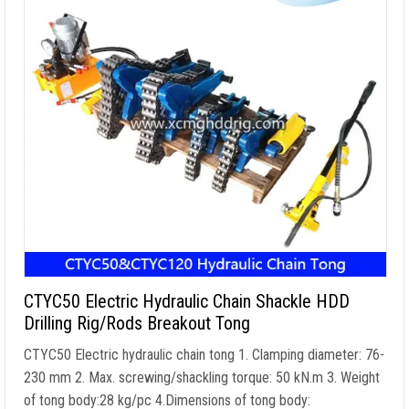
CTYC50 Electric Hydraulic Chain Shackle HDD
Drilling Rig/Rods Breakout Tong
CTYC50 Electric hydraulic chain tong
1.
Clamping diameter
: 76-
230 mm 2. Max.
screwing/shackling torque
: 50 kN.m 3.
Weight
of tong body
:28
kg/pc 4.Dimensions of tong body
: