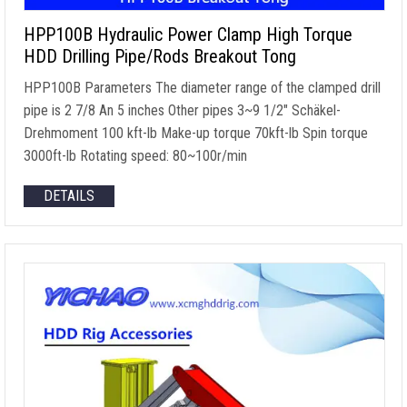
HPP100B Hydraulic Power Clamp High Torque
HDD Drilling Pipe/Rods Breakout Tong
HPP100B Parameters The diameter range of the clamped drill
pipe is
2 7/8 An 5
inches Other pipes 3~9 1/2
″ Schäkel-
Drehmoment 100
kft-lb Make-up torque 70kft-lb Spin torque
3000ft-lb Rotating speed
: 80
~100r/min
DETAILS