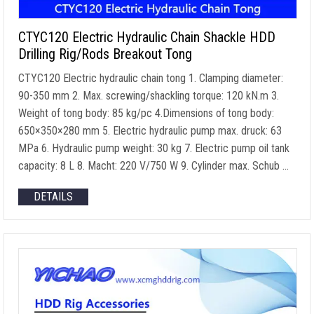
CTYC120 Electric Hydraulic Chain Shackle HDD
Drilling Rig/Rods Breakout Tong
CTYC120 Electric hydraulic chain tong
1.
Clamping diameter
:
90-350 mm 2. Max.
screwing/shackling torque
: 120 kN.m 3.
Weight of tong body
: 85
kg/pc 4.Dimensions of tong body
:
650
×350×280 mm
5.
Electric hydraulic pump max
. druck: 63
MPa 6.
Hydraulic pump weight
: 30 kg 7.
Electric pump oil tank
capacity
: 8 L 8. Macht: 220
V/750 W
9.
Cylinder max
. Schub …
DETAILS