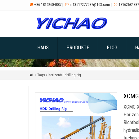
+86-18162684887
|
m13517277987@163.com
|
18162684887



HAUS
PRODUKTE
BLOG
H
» Tags » horizontal drilling rig

XCMG 
XCMG X
Horizon
Richtbo
hydraul
technis