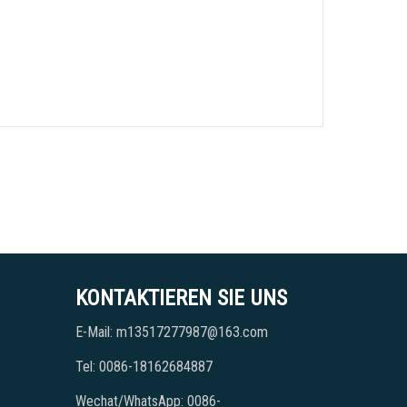
KONTAKTIEREN SIE UNS
E-Mail: m13517277987@163.com
Tel: 0086-18162684887
Wechat/WhatsApp: 0086-