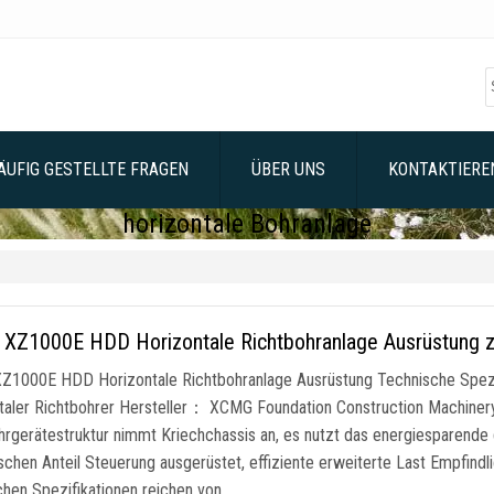
ÄUFIG GESTELLTE FRAGEN
ÜBER UNS
KONTAKTIEREN
horizontale Bohranlage
XZ1000E HDD Horizontale Richtbohranlage Ausrüstung 
Z1000E HDD Horizontale Richtbohranlage Ausrüstung Technische Sp
taler Richtbohrer Hersteller： XCMG Foundation Construction Machi
hrgerätestruktur nimmt Kriechchassis an, es nutzt das energiesparende
ischen Anteil Steuerung ausgerüstet, effiziente erweiterte Last Empfind
chen Spezifikationen reichen von …