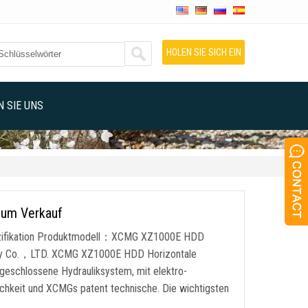
HOLEN SIE SICH EIN
ANGEBOT
 SIE UNS
zum Verkauf
ezifikation Produktmodell：XCMG XZ1000E HDD
nery Co.，LTD. XCMG XZ1000E HDD Horizontale
 geschlossene Hydrauliksystem, mit elektro-
lichkeit und XCMGs patent technische. Die wichtigsten