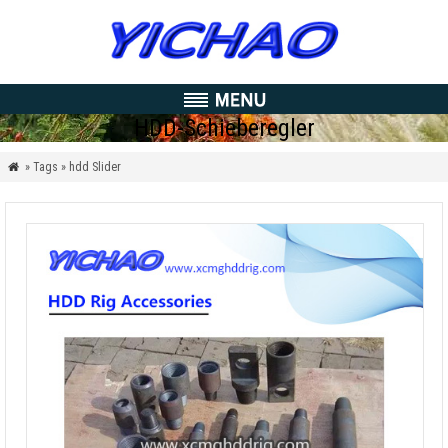
HDD-Schieberegler
» Tags » hdd Slider
