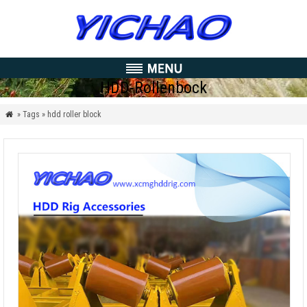
HDD-Rollenbock
» Tags » hdd roller block
