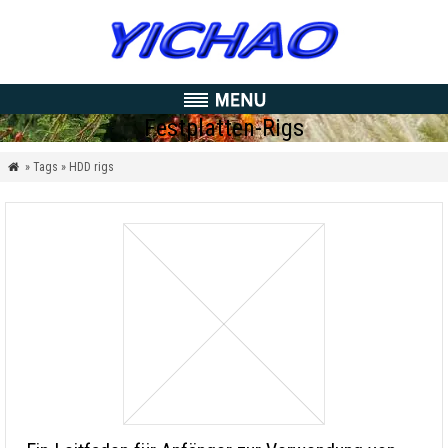
Festplatten-Rigs
» Tags » HDD rigs
