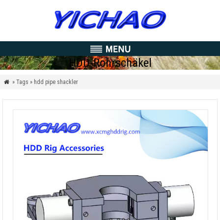
HDD-Rohrschäkel
» Tags » hdd pipe shackler
