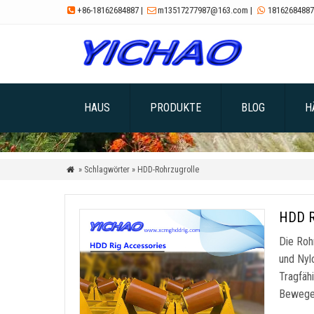
+86-18162684887
|
m13517277987@163.com
|
18162684887



HAUS
PRODUKTE
BLOG
H
» Schlagwörter » HDD-Rohrzugrolle

HDD R
Die Roh
und Nyl
Tragfäh
Bewegen