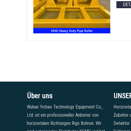
DET
Über uns
UNSE
Wuhan Yichao Technology Equipment Co.,
Horizonta
Ltd. ist ein professioneller Anbieter von
Zubehör u
horizontalen Richtungen Rigs Bohren. Wir
Detektor