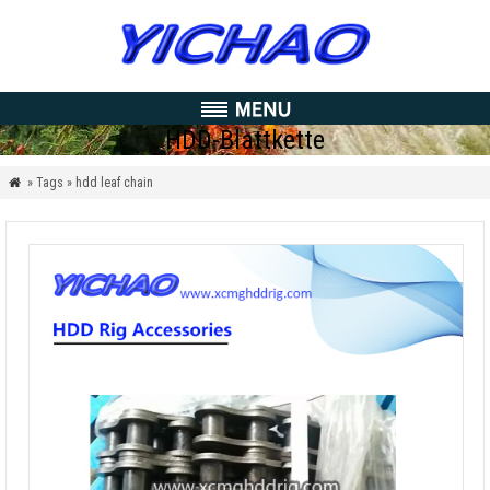
HDD-Blattkette
» Tags » hdd leaf chain
