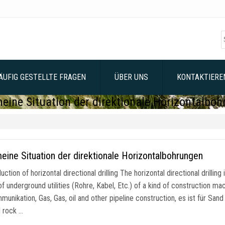
ÄUFIG GESTELLTE FRAGEN
ÜBER UNS
KONTAKTIEREN
eine Situation der direktionale Horizontalbo
eine Situation der direktionale Horizontalbohrungen
duction of horizontal directional drilling The horizontal directional drillin
of underground utilities
(Rohre, Kabel, Etc.)
of a kind of construction ma
munikation, Gas, Gas,
oil and other pipeline construction
, es ist für San
d rock
…