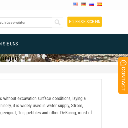
HOLEN SIE SICH EIN
ANGEBOT
 SIE UNS
hrungen
g is without excavation surface conditions
,
laying a
chinery
,
it is widely used in water supply
, Strom,
d geeignet, Ton,
pebbles and other DeKuang
,
most of