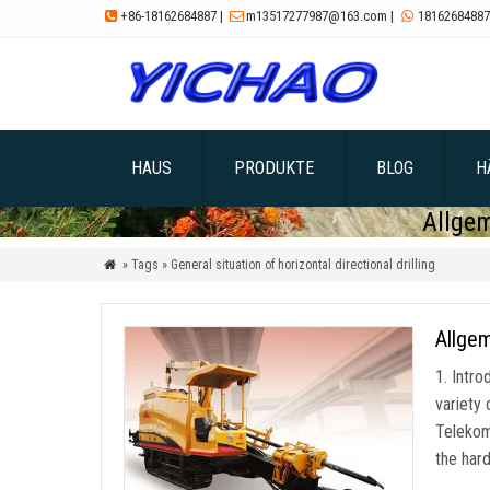
+86-18162684887
|
m13517277987@163.com
|
18162684887



HAUS
PRODUKTE
BLOG
H
Allgem
» Tags » General situation of horizontal directional drilling

Allgem
1.
Intro
variety 
Telekom
the har